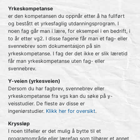
Yrkeskompetanse
er den kompetansen du oppnår etter å ha fullført
og bestått et yrkesfaglig utdanningsprogram. I
noen fag går man i lære, for eksempel i en bedrift, i
to år etter vg2. I disse fagene får man et fag- eller
svennebrev som dokumentasjon på sin
yrkeskompetanse. I fag der det ikke er slik læretid
får man yrkeskompetanse uten fag- eller
svennebrev.
Y-veien (yrkesveien)
Dersom du har fagbrev, svennebrev eller
yrkeskompetanse fra vgs kan du søke på y-
veisstudier. De fleste av disse er
ingeniørstudier.
Klikk her for oversikt
.
Kryssløp
I noen tilfeller er det mulig å bytte til et
programområde eller lærefag som tilhører et annet