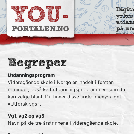
Digit
yrkes
utdan
på un
vider
Begreper
Utdanningsprogram
Videregående skole i Norge er inndelt i femten
retninger, også kalt utdanningsprogrammer, som du
kan velge blant. Du finner disse under menyvalget
«Utforsk vgs».
Vg1, vg2 og vg3
Navn på de tre årstrinnene i videregående skole.