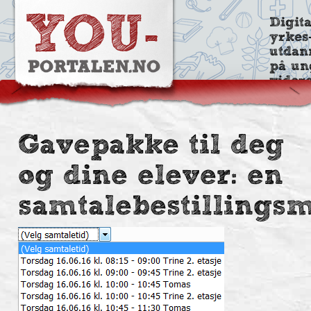
Digit
yrkes
utdan
på un
vider
Gavepakke til deg
og dine elever: en
samtalebestillingsm